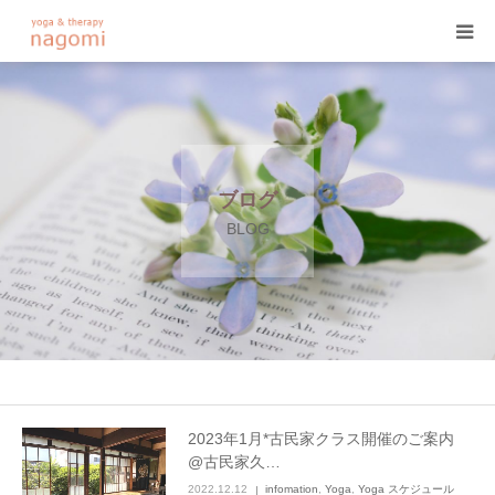
HOME
プロフィール
ブログ
ヨガ
BLOG
ヨガセラピー
アーユルヴェーダ
プログラム&料金
2023年1月*古民家クラス開催のご案内
@古民家久…
ご予約
2022.12.12
infomation
,
Yoga
,
Yoga スケジュール