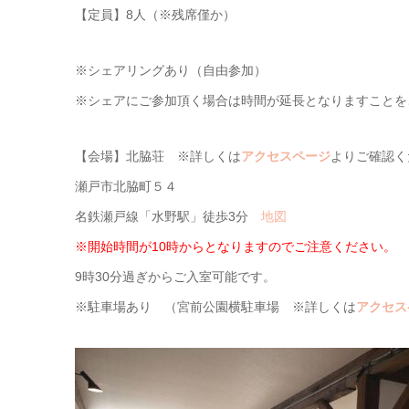
【定員】8人（※残席僅か）
※シェアリングあり（自由参加）
※シェアにご参加頂く場合は時間が延長となりますことを
【会場】北脇荘 ※詳しくは
アクセスページ
よりご確認く
瀬戸市北脇町５４
名鉄瀬戸線「水野駅」徒歩3分
地図
※開始時間が10時からとなりますのでご注意ください。
9時30分過ぎからご入室可能です。
※駐車場あり （宮前公園横駐車場 ※詳しくは
アクセス