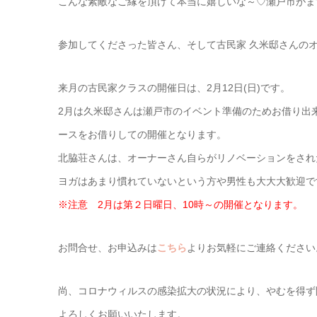
こんな素敵なご縁を頂けて本当に嬉しいな～♡瀬戸市がま
参加してくださった皆さん、そして古民家 久米邸さんの
来月の古民家クラスの開催日は、2月12日(日)です。
2月は久米邸さんは瀬戸市のイベント準備のためお借り出
ースをお借りしての開催となります。
北脇荘さんは、オーナーさん自らがリノベーションをされ
ヨガはあまり慣れていないという方や男性も大大大歓迎で
※注意 2月は第２日曜日、10時～の開催となります。
お問合せ、お申込みは
こちら
よりお気軽にご連絡ください
尚、コロナウィルスの感染拡大の状況により、やむを得ず
よろしくお願いいたします。