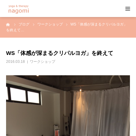
ーム
ブログ
ワークショップ
WS「体感が深まるクリパルヨガ」
HOME
を終えて…
プロフィール
WS「体感が深まるクリパルヨガ」を終えて
ヨガ
2016.03.18
ワークショップ
ヨガセラピー
アーユルヴェーダ
プログラム&料金
ご予約