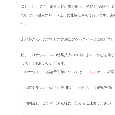
毎月１回、第２土曜日の朝に瀬戸市の古民家をお借りして
3月は第２週目の14日（土）に北脇荘さんで行います。
い。
北脇荘さんへのアクセス方法はアクセスページに載せてい
尚、コロナウィルスの感染拡大の状況により、やむを得ず
よろしくお願いいたします。
コロナウィルス感染予防策については、
こちら
からご確認
古民家クラスについての詳細は
こちら
から。（※残席僅か
◇お問合せ、ご予約はお気軽に下記からご連絡ください。