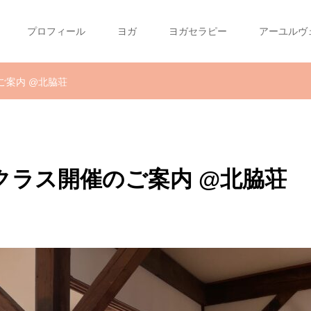
プロフィール
ヨガ
ヨガセラピー
アーユルヴ
ご案内 @北脇荘
家クラス開催のご案内 @北脇荘