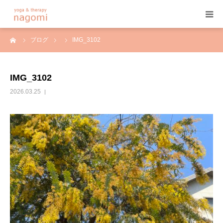
ーム
ブログ
IMG_3102
HOME
プロフィール
IMG_3102
2026.03.25
ヨガ
ヨガセラピー
アーユルヴェーダ
プログラム&料金
ご予約