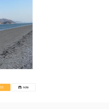
SS
note