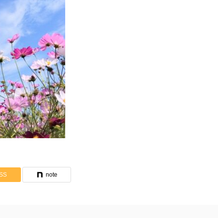
SS
note