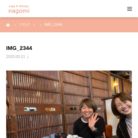
ーム
ブログ
IMG_2344
HOME
プロフィール
IMG_2344
2025.03.21
ヨガ
ヨガセラピー
アーユルヴェーダ
プログラム&料金
ご予約