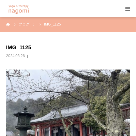
ーム
ブログ
IMG_1125
HOME
プロフィール
IMG_1125
2024.03.26
ヨガ
ヨガセラピー
アーユルヴェーダ
プログラム&料金
ご予約