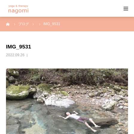
ーム
ブログ
IMG_9531
HOME
プロフィール
IMG_9531
2022.09.26
ヨガ
ヨガセラピー
アーユルヴェーダ
プログラム&料金
ご予約