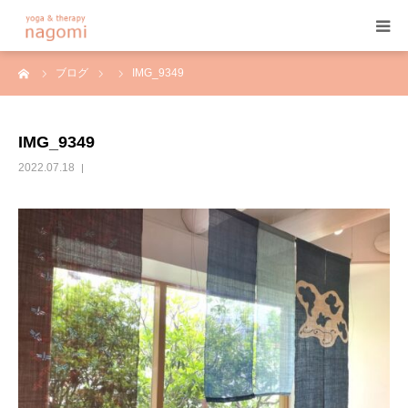
ーム
ブログ
IMG_9349
HOME
プロフィール
IMG_9349
2022.07.18
ヨガ
ヨガセラピー
アーユルヴェーダ
プログラム&料金
ご予約