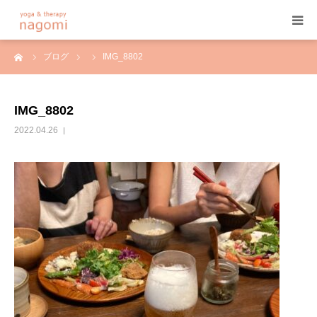
ーム
ブログ
IMG_8802
HOME
プロフィール
IMG_8802
2022.04.26
ヨガ
ヨガセラピー
アーユルヴェーダ
プログラム&料金
ご予約