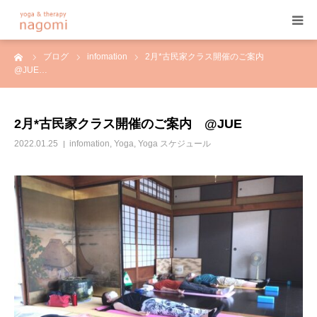
ーム
ブログ
infomation
2月*古民家クラス開催のご案内
HOME
@JUE…
プロフィール
2月*古民家クラス開催のご案内 @JUE
ヨガ
2022.01.25
infomation
,
Yoga
,
Yoga スケジュール
ヨガセラピー
アーユルヴェーダ
プログラム&料金
ご予約