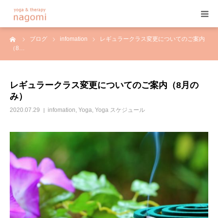
ーム
ブログ
infomation
レギュラークラス変更についてのご案内
HOME
（8…
プロフィール
レギュラークラス変更についてのご案内（8月の
み）
ヨガ
2020.07.29
infomation
,
Yoga
,
Yoga スケジュール
ヨガセラピー
アーユルヴェーダ
プログラム&料金
ご予約