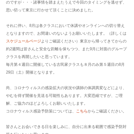
のですが・・・諸事情を踏まえたうえで今回のタイミングを逃せず、
思い切って東京に行かせて頂くことに決めました。
それに伴い、8月は各クラスにおいて休講やオンラインへの切り替え
となりますので、お間違いのないようお願いいたします。（詳しくは
スケジュールページ
よりご確認ください）東京から帰ってきてからの
約2週間は皆さんと安全な距離を保ちつつ、また9月に対面のグループ
クラスを再開したいと思っています。
毎月第４週目に開催している古民家クラスも８月のみ第５週目の8月
29日（土）開催となります。
尚、コロナウィルスの感染拡大の状況や講師の体調異変などにより、
やむを得ず開催を見送る可能性もあります。大変恐縮ですが、ご理
解、ご協力のほどよろしくお願いいたします。
コロナウィルス感染予防策については、
こちら
からご確認ください。
皆さんとお会いできる日を楽しみに、自分に出来る範囲で感染予防対