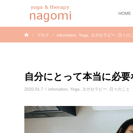
HOME
ホーム
ブログ
infomation
Yoga
ヨガセラピー
日々の
自分にとって本当に必要
2020.01.7
infomation
,
Yoga
,
ヨガセラピー
,
日々のこと