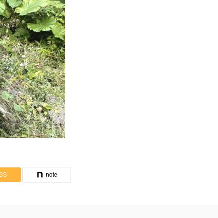
SS
note