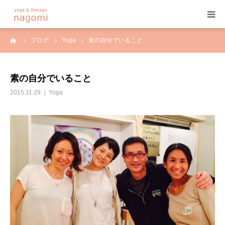
ーム
ブログ
Yoga
素の自分でいること
HOME
プロフィール
素の自分でいること
2015.11.29
Yoga
ヨガ
ヨガセラピー
アーユルヴェーダ
プログラム&料金
ご予約