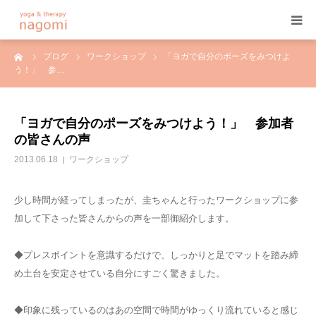
ーム
ブログ
ワークショップ
「ヨガで自分のポーズをみつけよ
HOME
う！」 参…
プロフィール
「ヨガで自分のポーズをみつけよう！」 参加者
の皆さんの声
ヨガ
2013.06.18
ワークショップ
ヨガセラピー
少し時間が経ってしまったが、圭ちゃんと行ったワークショップに参
加して下さった皆さんからの声を一部御紹介します。
アーユルヴェーダ
◆プレスポイントを意識するだけで、しっかりと足でマットを踏み締
プログラム&料金
め土台を安定させている自分にすごく驚きました。
ご予約
◆印象に残っているのはあの空間で時間がゆっくり流れていると感じ