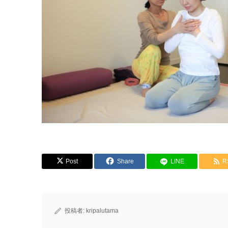
Post
Share
LINE
R
投稿者:
kripalutama