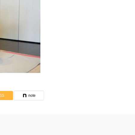
SS
note