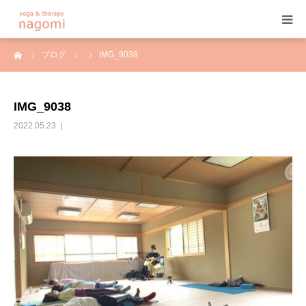
ーム
ブログ
IMG_9038
HOME
プロフィール
IMG_9038
2022.05.23
ヨガ
ヨガセラピー
アーユルヴェーダ
プログラム&料金
ご予約